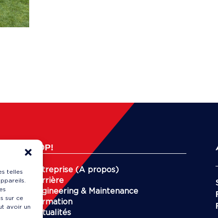
HOP!
Entreprise (A propos)
s telles
Carrière
ppareils.
es
Engineering & Maintenance
s sur ce
Formation
ut avoir un
Actualités