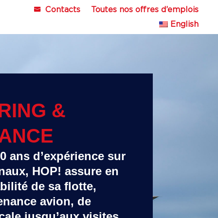
Contacts
Toutes nos offres d’emplois
English
RING &
NANCE
20 ans d’expérience sur
onaux, HOP! assure en
ilité de sa flotte,
tenance avion, de
scale jusqu’aux visites