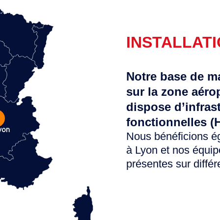
INSTALLAT
Notre base de ma
sur la zone aéro
dispose d’infras
L
fonctionnelles (
yon
Nous bénéficions é
à Lyon et nos équip
présentes sur diffé