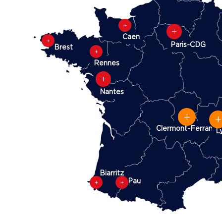
L
L
Caen
L
Paris-CDG
Brest
L
Rennes
L
Nantes
L
Clermont-Ferrand
L
Biarritz
Pau
L
L