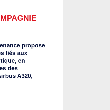
OMPAGNIE
tenance propose
s liés aux
tique, en
ues des
Airbus A320,