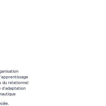
AP
essionnel
TS
UT
ionnelle
ter
rganisation
d’apprentissage
s du relationnel
é d’adaptation
onautique
éciée.