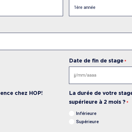
Date de fin de stage
*
JJ
slash
MM
ience chez HOP!
La durée de votre stage
slash
supérieure à 2 mois ?
*
AAAA
Inférieure
Supérieure