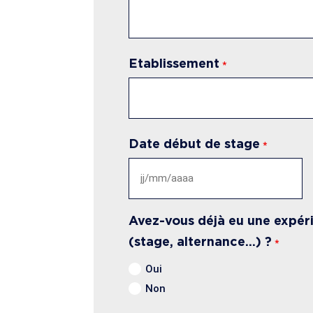
Etablissement
*
Date début de stage
*
JJ
slash
MM
Avez-vous déjà eu une expér
slash
(stage, alternance…) ?
*
AAAA
Oui
Non