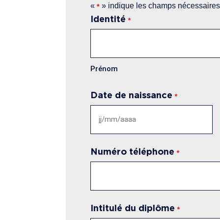
«
» indique les champs nécessaire
*
Identité
*
Prénom
Date de naissance
*
JJ
slash
MM
Numéro téléphone
*
slash
AAAA
Intitulé du diplôme
*