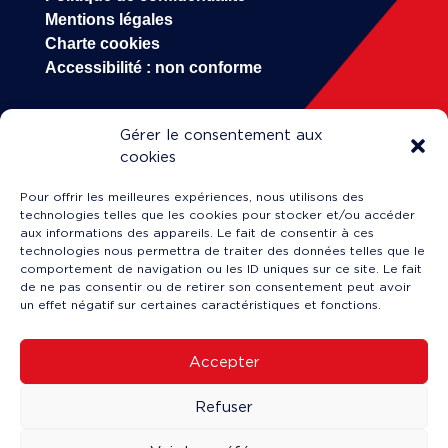
Mentions légales
Charte cookies
Accessibilité : non conforme
Gérer le consentement aux
HOP!
cookies
Entreprise (A propos)
Pour offrir les meilleures expériences, nous utilisons des
Carrière
technologies telles que les cookies pour stocker et/ou accéder
Engineering & Maintenance
aux informations des appareils. Le fait de consentir à ces
technologies nous permettra de traiter des données telles que le
Formation
comportement de navigation ou les ID uniques sur ce site. Le fait
Actualités
de ne pas consentir ou de retirer son consentement peut avoir
un effet négatif sur certaines caractéristiques et fonctions.
Accepter
Service client en ligne
↗
Refuser
Faire une réclamation
↗