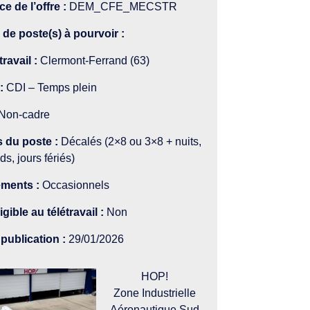
e de l’offre :
DEM_CFE_MECSTR
de poste(s) à pourvoir :
travail :
Clermont-Ferrand (63)
 :
CDI – Temps plein
Non-cadre
s du poste :
Décalés
(2×8 ou 3×8 + nuits,
s, jours fériés)
ments :
Occasionnels
igible au télétravail :
Non
publication :
29/01/2026
HOP!
Zone Industrielle
Aéronautique Sud