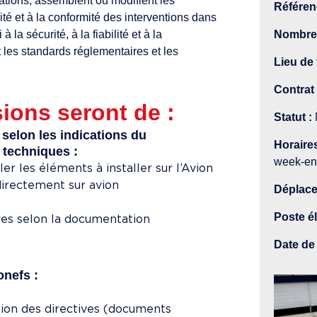
ations, assemblent ou modifient les
Référenc
lité et à la conformité des interventions dans
Nombre 
à la sécurité, à la fiabilité et à la
 les standards réglementaires et les
Lieu de 
Contrat
ions seront de :
Statut :
 selon les indications du
Horaire
 techniques :
week-end
r les éléments à installer sur l’Avion
directement sur avion
Déplace
Poste él
ures selon la documentation
Date de 
onefs :
tion des directives (documents