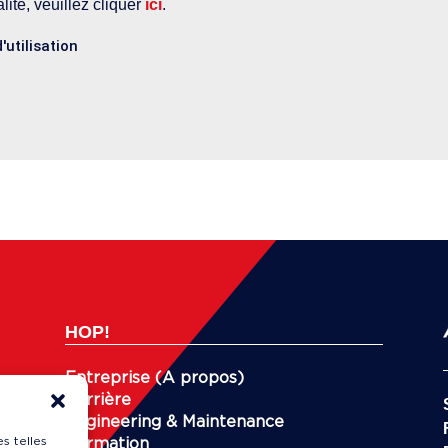
alité, veuillez cliquer
ici
.
d'utilisation
HOP!
Entreprise (A propos)
Carrière
Engineering & Maintenance
s telles
Formation