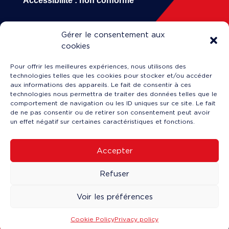
Accessibilité : non conforme
Gérer le consentement aux
HOP!
cookies
Our company
Pour offrir les meilleures expériences, nous utilisons des
Career
technologies telles que les cookies pour stocker et/ou accéder
Engineering & Maintenance
aux informations des appareils. Le fait de consentir à ces
technologies nous permettra de traiter des données telles que le
Training
comportement de navigation ou les ID uniques sur ce site. Le fait
News
de ne pas consentir ou de retirer son consentement peut avoir
un effet négatif sur certaines caractéristiques et fonctions.
Accepter
Service client en ligne
↗
Refuser
Making a claim
↗
Book a flight
↗
Voir les préférences
Cookie Policy
Privacy policy